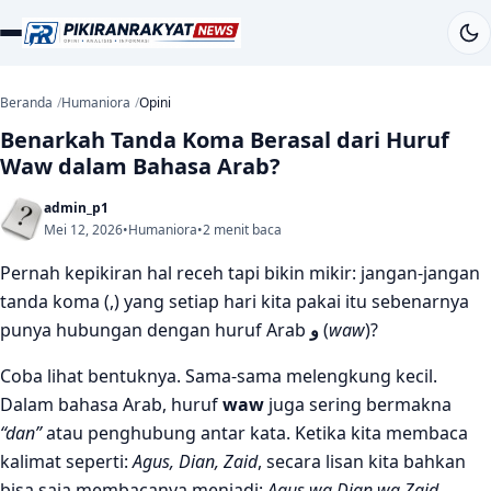
Beranda
Humaniora
Opini
Benarkah Tanda Koma Berasal dari Huruf
Waw dalam Bahasa Arab?
admin_p1
Mei 12, 2026
•
Humaniora
•
2 menit baca
Pernah kepikiran hal receh tapi bikin mikir: jangan-jangan
tanda koma (,) yang setiap hari kita pakai itu sebenarnya
punya hubungan dengan huruf Arab
و
(
waw
)?
Coba lihat bentuknya. Sama-sama melengkung kecil.
Dalam bahasa Arab, huruf
waw
juga sering bermakna
“dan”
atau penghubung antar kata. Ketika kita membaca
kalimat seperti:
Agus, Dian, Zaid
, secara lisan kita bahkan
bisa saja membacanya menjadi:
Agus wa Dian wa Zaid
.