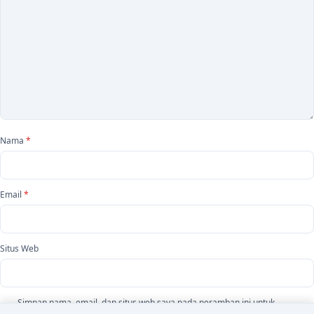
Nama
*
Email
*
Situs Web
Simpan nama, email, dan situs web saya pada peramban ini untuk