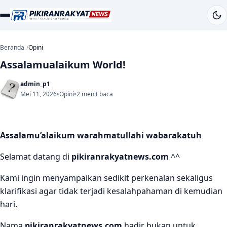
Beranda
Opini
Assalamualaikum World!
admin_p1
Mei 11, 2026
•
Opini
•
2 menit baca
Assalamu’alaikum warahmatullahi wabarakatuh
Selamat datang di
pikiranrakyatnews.com
^^
Kami ingin menyampaikan sedikit perkenalan sekaligus
klarifikasi agar tidak terjadi kesalahpahaman di kemudian
hari.
Nama
pikiranrakyatnews.com
hadir bukan untuk