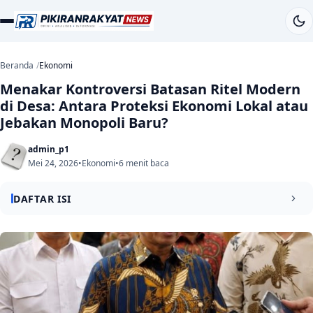
Beranda
Ekonomi
Menakar Kontroversi Batasan Ritel Modern
di Desa: Antara Proteksi Ekonomi Lokal atau
Jebakan Monopoli Baru?
admin_p1
Mei 24, 2026
•
Ekonomi
•
6 menit baca
DAFTAR ISI
Saring Sebelum Sharing: Meluruskan Hoaks Penutupan
Ritel Modern
Antara Regulasi Strategis atau Sekadar Retorika “Asal
Mangap”