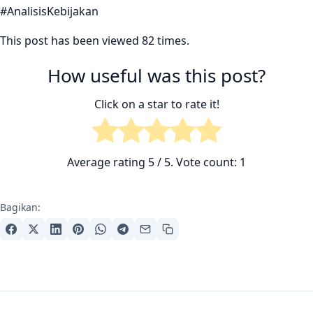
#AnalisisKebijakan
This post has been viewed 82 times.
How useful was this post?
Click on a star to rate it!
Average rating
5
/ 5. Vote count:
1
Bagikan:
Navigasi artikel