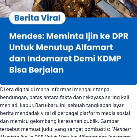
Sisi Gelap Perlindungan Berlebihan: Menakar Potensi
Dampak Negatif
1. Jebakan Monopoli Lokal dan Inefisiensi
2. Kerentanan Rantai Pasok (Supply Chain) dan
Kelangkaan Barang
3. Stagnasi Kualitas Layanan Ritel Pedesaan
4. Hilangnya Potensi Lapangan Kerja dan Investasi Riil
Peringatan Kritis: Memindahkan Monopoli Swasta ke
Monopoli Pelat Merah Desa
Sisi Terang Skenario Ideal: Peluang yang Bisa
Di era digital di mana informasi mengalir tanpa
Dimaksimalkan
bendungan, batas antara fakta dan rekayasa sering kali
1. Menahan Arus Modal Keluar (Capital Retention)
menjadi kabur. Baru-baru ini, sebuah tangkapan layar
berita mendadak viral di berbagai platform media sosial
2. Karpet Merah bagi Produk UMKM dan Komoditas
Lokal
dan memicu gelombang keresahan publik. Gambar
tersebut memuat judul yang sangat bombastis:
“Mendes:
Kesimpulan: Profesionalisme di Atas Proteksionisme