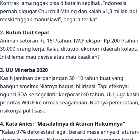
Kontrak lama nggak bisa dibatalin sepihak. Indonesia
pernah digugat Churchill Mining dan kalah $1,3 miliar. Jadi
meski “nggak manusiawi”, negara terikat.
2. Butuh Duit Cepat
Amman setoran Rp 15T/tahun. IWIP ekspor Rp 200T/tahun.
30.000 orang kerja. Kalau ditutup, ekonomi daerah kolaps.
Ini dilema: mau devisa atau mau keadilan?
3. UU Minerba 2020
Kasih jaminan perpanjangan 30+10 tahun buat yang
bangun smelter. Niatnya bagus: hilirisasi. Tapi efeknya:
ngunci SDA ke segelintir korporasi 40 tahun. UU juga kasih
prioritas WIUP ke ormas keagamaan. Niatnya pemerataan,
risikonya politisasi.
4. Kata Anies: “Masalahnya di Aturan Hukumnya”
“Kalau 97% deforestasi legal, berarti masalahnya di aturan-
aturan hukumnya”. Kalau hotel mewah di tambang legal,