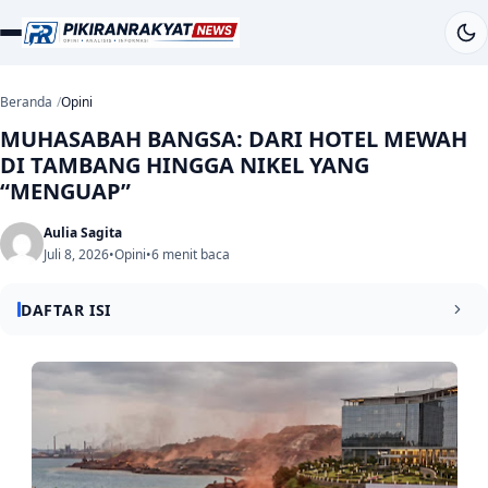
Beranda
Opini
MUHASABAH BANGSA: DARI HOTEL MEWAH
DI TAMBANG HINGGA NIKEL YANG
“MENGUAP”
Aulia Sagita
Juli 8, 2026
•
Opini
•
6 menit baca
DAFTAR ISI
Prolog: Dari Sebuah Reels Instagram
Bab 1: Anatomi “Negara dalam Negara”
Bab 2: Nikel yang “Menguap” – Cermin Bobroknya Tata
Kelola