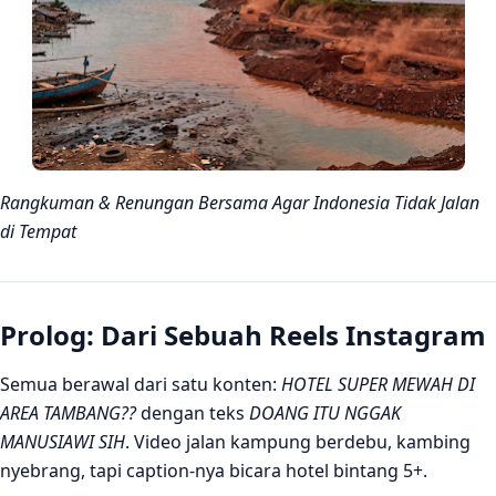
Bab 3: Muhasabah – Siapa yang “Bodoh”?
Bab 4: Ke Depan Tidak Bisa Seperti Ini Terus – 5 Jalan
Perubahan
Epilog: Cara Paling Mudah – Pilih Pemimpin Revolusioner
Penutup: Kita yang Nentuin
Rangkuman & Renungan Bersama Agar Indonesia Tidak Jalan
di Tempat
Prolog: Dari Sebuah Reels Instagram
Semua berawal dari satu konten:
HOTEL SUPER MEWAH DI
AREA TAMBANG??
dengan teks
DOANG ITU NGGAK
MANUSIAWI SIH
. Video jalan kampung berdebu, kambing
nyebrang, tapi caption-nya bicara hotel bintang 5+.