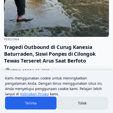
PERISTIWA
Tragedi Outbound di Curug Kanesia
Baturraden, Siswi Ponpes di Cilongok
Tewas Terseret Arus Saat Berfoto
admin_p1
Mei 13, 2026
•
Kami menggunakan cookie untuk meningkatkan
BATURRADEN – Kegiatan outbound penutupan Dauroh Quran
pengalaman Anda. Dengan terus menggunakan situs ini,
yang diikuti rombongan siswa Pondok Pesantren Modern
Anda menyetujui penggunaan cookie kami. Pelajari lebih
ZISS Cilongok berujung duka. Seorang siswi…
lanjut di
Kebijakan Privasi
kami.
Terima
Tolak
© 2026 Pikiran Rakyat News.