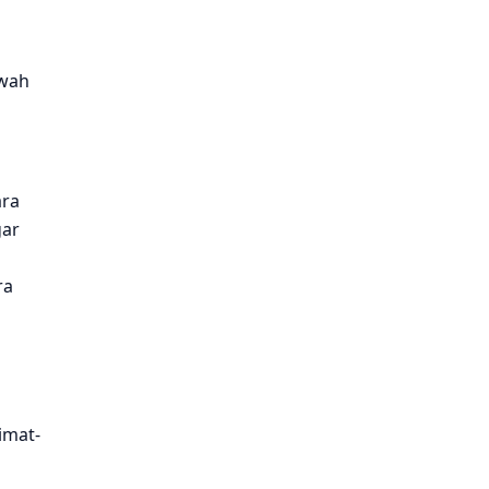
awah
ara
gar
ra
imat-