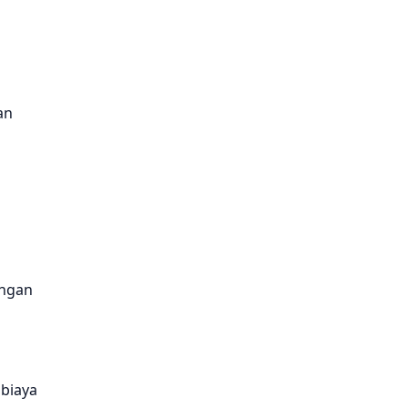
an
engan
biaya