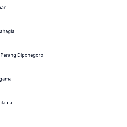
man
ahagia
a Perang Diponegoro
agama
ulama