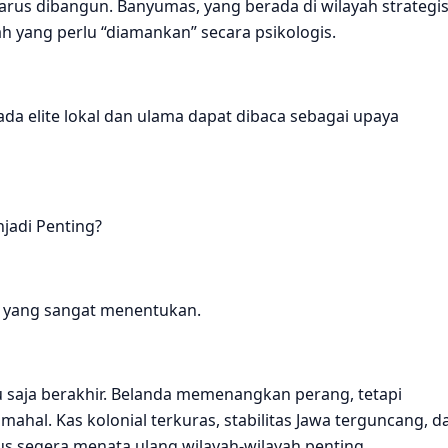
k harus dibangun. Banyumas, yang berada di wilayah strategis
h yang perlu “diamankan” secara psikologis.
da elite lokal dan ulama dapat dibaca sebagai upaya
adi Penting?
 yang sangat menentukan.
 saja berakhir. Belanda memenangkan perang, tetapi
ahal. Kas kolonial terkuras, stabilitas Jawa terguncang, d
us segera menata ulang wilayah-wilayah penting.